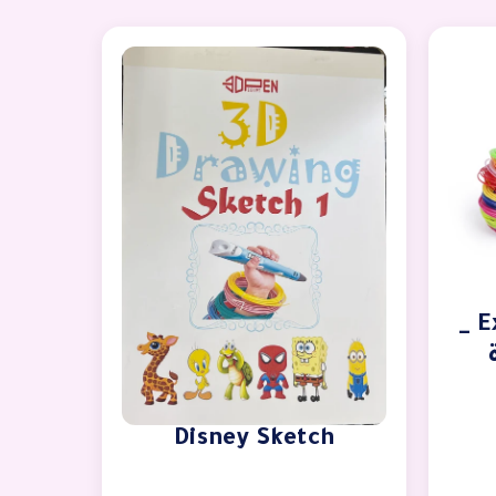
Extra PLA packages _
Disney Sketch