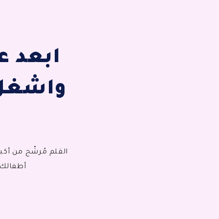
ابعد ع
واشغل 
القلم مُرشّح من أكب
أطفالك،