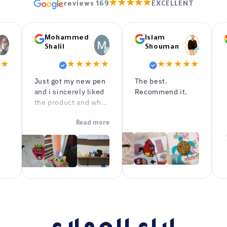
★★★★★
169 reviews
EXCELLENT
Mohammed
Islam
Shalil
Shouman
★★
★★★★★
★★★★★
Just got my new pen
The best.
and i sincerely liked
Recommend it.
the product and what
previous customers
have already made
Read more
with it