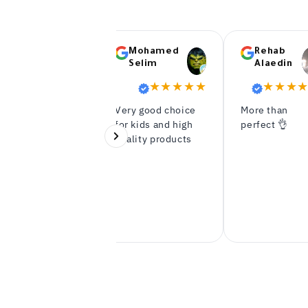
M H
Mohamed
Rehab
Selim
Alaedin
★★★★★
★★★★★
★★★
More than
Very good choice
جهاز ممتاز
perfect 👌
for kids and high
شكرا
quality products