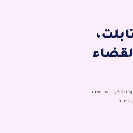
ابلت،
لقضاء
تازة تشغل بيها وقت
داعية.