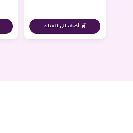
🛒 أضف الي السلة