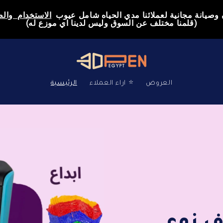
صيانة مجانية لعملائنا مدي الحياه شامل عيوب  
الاستخدام  وال
(قلمنا مختلف عن السوق وليس لدينا اي موزع له)
العروض
اراء العملاء ⭐
الرئيسية