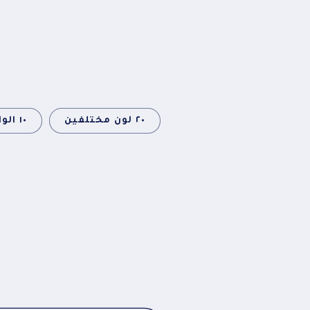
٢٠ لون مختلفين
١٠ الوان مختلفين