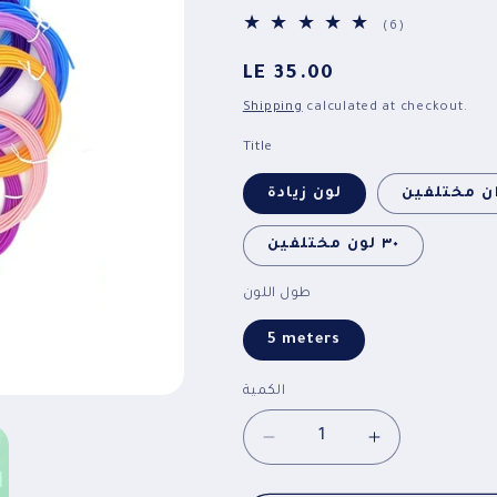
6
(6)
total
reviews
السعر
LE 35.00
Shipping
calculated at checkout.
Title
لون زيادة
٣٠ لون مختلفين
طول اللون
5 meters
الكمية
Decrease
Increase
quantity
quantity