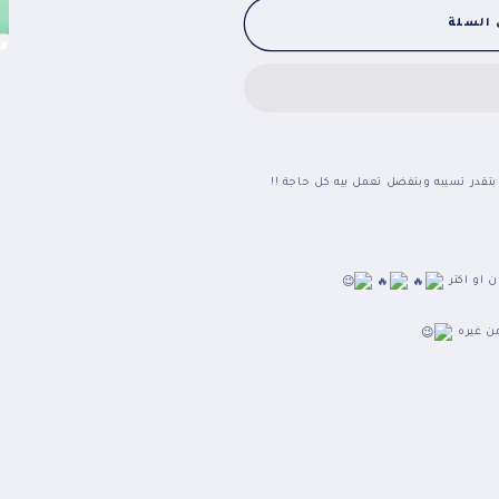
for
for
Extra
Extra
 السلة
PLA
PLA
packages
packages
_
_
بكر
بكر
الألوان
الألوان
زيادة
زيادة
بتقدر تسيبه وبتفضل تعمل بيه كل حاجة !!
 او اكتر
من غيره