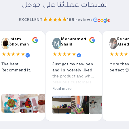
تقييمات عملائنا على جوجل
★★★★★
EXCELLENT
169 reviews
Islam
Mohammed
Reha
Shouman
Shalil
Alaed
★★★★★
★★★★★
★★★★
The best.
Just got my new pen
More tha
Recommend it.
and i sincerely liked
perfect 
the product and what
previous customers
have already made
Read more
with it