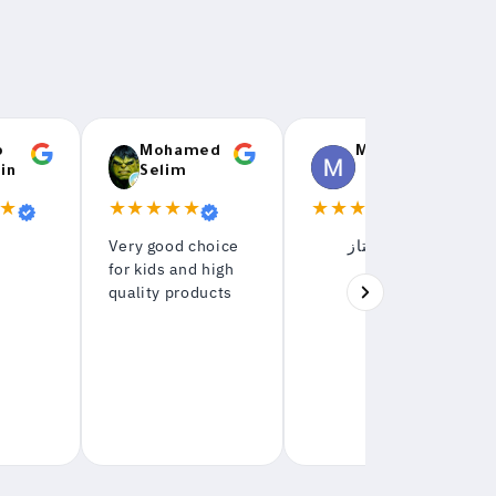
b
Mohamed
M H
in
Selim
★
★★★★★
★★★★★
★
n
Very good choice
جهاز ممتاز

for kids and high
شكرا
ج
quality products