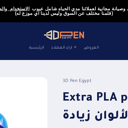
صيانة مجانية لعملائنا مدي الحياه شامل عيوب  
الاستخدام  وال
(قلمنا مختلف عن السوق وليس لدينا اي موزع له)
العروض
اراء العملاء ⭐
الرئيسية
3D Pen Egypt
Extra  _ بكر
لألوان زيادة