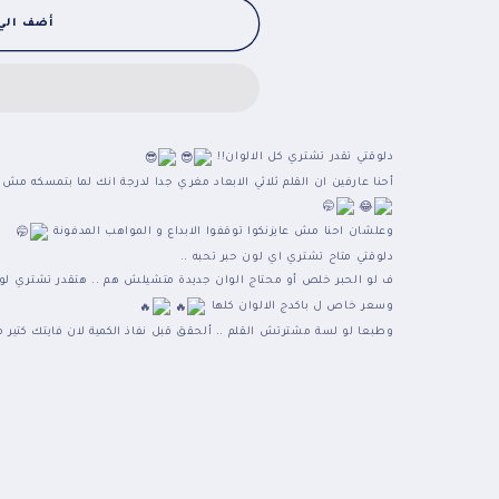
أضف الي
دلوقتي تقدر تشتري كل الالوان!!
أحنا عارفين ان القلم ثلاثي الابعاد مغري جدا لدرجة انك لما بتمسكه مش 
وعلشان احنا مش عايزنكوا توقفوا الابداع و المواهب المدفونة
دلوقتي متاح تشتري اي لون حبر تحبه ..
ف لو الحبر خلص أو محتاج الوان جديدة متشيلش هم .. هتقدر تشتري لون
وسعر خاص ل باكدج الالوان كلها
وطبعا لو لسة مشترتش القلم .. ألحقق قبل نفاذ الكمية لان فايتك كتير 