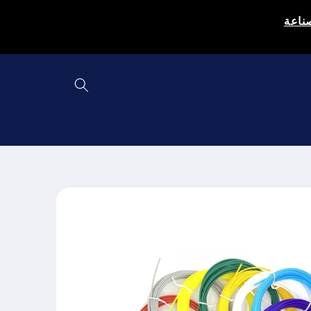
Skip to
صناعة
content
Skip to
product
information