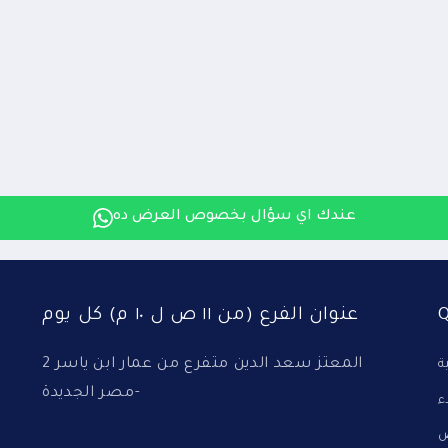
عندك اي سؤال بخصوص العرض ده
Q
عنوان الفرع (من ١١ ص ل ١٠ م) كل يوم
2 المعتز سعد الدين متفرع من عمار ابن ياسر
ة
-مصر الجديدة
ض